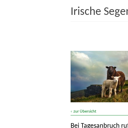
Irische Seg
Arbeit
Essen und Trinken
Glaube
Lächeln, Freundlichkeit, F
Tiere
zur Übersicht
Wohlstand
Bei Tagesanbruch ru