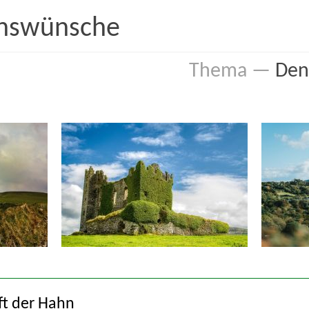
enswünsche
Den 
Auf dem Weg
Den ganze
Feuer
Freundsc
Hoffnung
Jahr und 
reude
Leben
Natur
Unsicherheit, Schmerz und Not
Versöhn
ft der Hahn