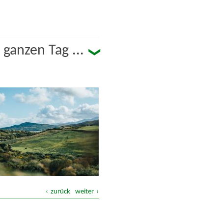
ganzen Tag ...
n Tag ...
haft
Jahreszeiten
ung
zurück
weiter