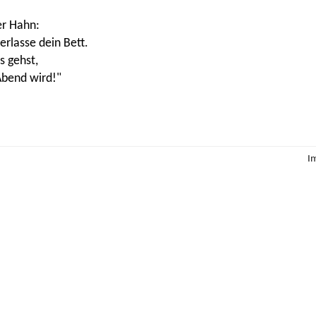
er Hahn:
erlasse dein Bett.
 gehst,
 Abend wird!"
I