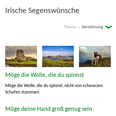
Irische Segenswünsche
Versöhnung
Arbeit
Auf dem Weg
Den ganzen Tag ...
Möge die Wolle, die du spinnst
Essen und Trinken
Möge die Wolle, die du spinnst, nicht von schwarzen
Schafen stammen.
Feuer
Freundschaft
Möge deine Hand groß genug sein