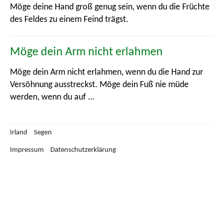
Glaube
Möge deine Hand groß genug sein, wenn du die Früchte
des Feldes zu einem Feind trägst.
Hoffnung
Möge dein Arm nicht erlahmen
Jahr und Jahreszeiten
Möge dein Arm nicht erlahmen, wenn du die Hand zur
Lächeln, Freundlichkeit, Freude
Versöhnung ausstreckst. Möge dein Fuß nie müde
werden, wenn du auf …
Leben
Natur
Irland
Segen
Tiere
Impressum
Datenschutzerklärung
Unsicherheit, Schmerz und Not
Versöhnung
Wohlstand