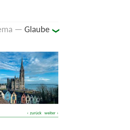
Glaube
n Tag ...
haft
Jahreszeiten
ung
zurück
weiter