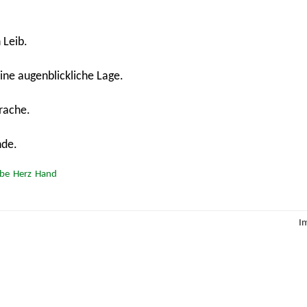
 Leib.
ne augenblickliche Lage.
rache.
nde.
be
Herz
Hand
I