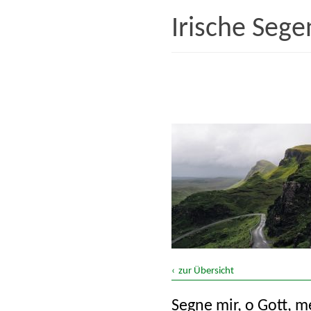
Irische Seg
Arbeit
Essen und Trinken
Glaube
Lächeln, Freundlichkeit, F
Tiere
zur Übersicht
Wohlstand
Segne mir, o Gott, 