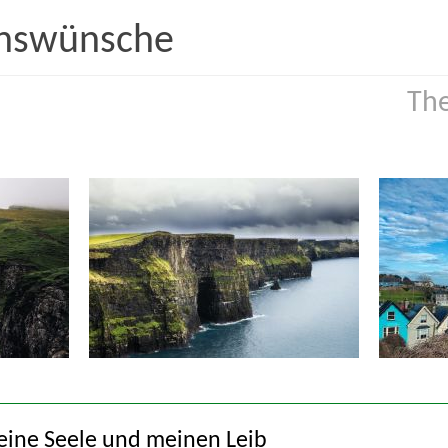
enswünsche
Auf dem Weg
Den ganze
Feuer
Freundsc
Hoffnung
Jahr und 
reude
Leben
Natur
Unsicherheit, Schmerz und Not
Versöhn
meine Seele und meinen Leib