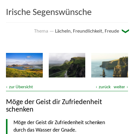
Irische Segenswünsche
Lächeln, Freundlichkeit, Freude
Arbeit
Auf dem Weg
Den ganzen Tag ...
zur Übersicht
zurück
weiter
Essen und Trinken
Möge der Geist dir Zufriedenheit
Feuer
schenken
Möge der Geist dir Zufriedenheit schenken
Freundschaft
durch das Wasser der Gnade.