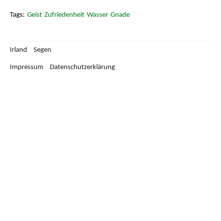
Glaube
Geist
Zufriedenheit
Wasser
Gnade
Hoffnung
Irland
Segen
Jahr und Jahreszeiten
Impressum
Datenschutzerklärung
Lächeln, Freundlichkeit, Freude
Leben
Natur
Tiere
Unsicherheit, Schmerz und Not
Versöhnung
Wohlstand