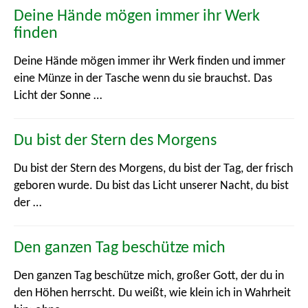
Glaube
Deine Hände mögen immer ihr Werk
finden
Hoffnung
Deine Hände mögen immer ihr Werk finden und immer
Jahr und Jahreszeiten
eine Münze in der Tasche wenn du sie brauchst. Das
Licht der Sonne …
Lächeln, Freundlichkeit, Freude
Leben
Du bist der Stern des Morgens
Natur
Du bist der Stern des Morgens, du bist der Tag, der frisch
geboren wurde. Du bist das Licht unserer Nacht, du bist
Tiere
der …
Unsicherheit, Schmerz und Not
Den ganzen Tag beschütze mich
Versöhnung
Den ganzen Tag beschütze mich, großer Gott, der du in
den Höhen herrscht. Du weißt, wie klein ich in Wahrheit
Wohlstand