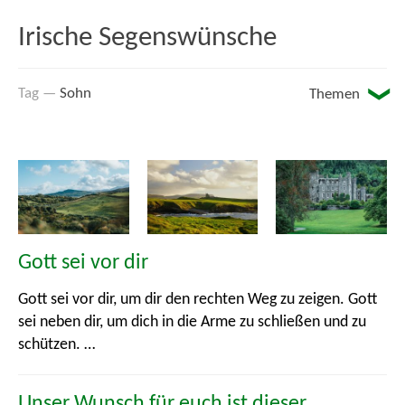
Irische Segenswünsche
Sohn
Themen
Arbeit
Auf dem Weg
Den ganzen Tag ...
Gott sei vor dir
Essen und Trinken
Gott sei vor dir, um dir den rechten Weg zu zeigen. Gott
sei neben dir, um dich in die Arme zu schließen und zu
Feuer
schützen. …
Freundschaft
Unser Wunsch für euch ist dieser