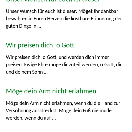
Glaube
Unser Wunsch für euch ist dieser: Möget Ihr dankbar
Hoffnung
bewahren in Euren Herzen die kostbare Erinnerung der
guten Dinge in …
Jahr und Jahreszeiten
Lächeln, Freundlichkeit, Freude
Wir preisen dich, o Gott
Wir preisen dich, o Gott, und werden dich immer
Leben
preisen. Ewige Ehre möge dir zuteil werden, o Gott, dir
Natur
und deinem Sohn …
Tiere
Möge dein Arm nicht erlahmen
Unsicherheit, Schmerz und Not
Möge dein Arm nicht erlahmen, wenn du die Hand zur
Versöhnung ausstreckst. Möge dein Fuß nie müde
Versöhnung
werden, wenn du auf …
Wohlstand